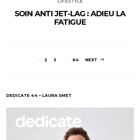
LIFESTYLE
SOIN ANTI JET-LAG : ADIEU LA
FATIGUE
PAGINATION
1
2
3
…
64
NEXT
DES
PUBLICATION
DEDICATE 44 – LAURA SMET