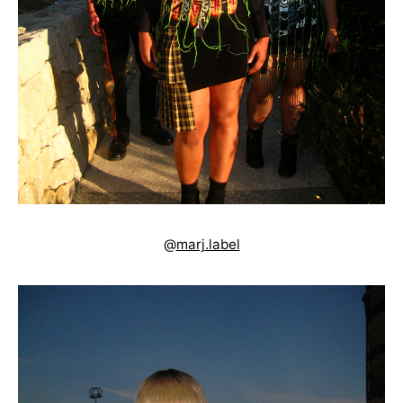
@
marj.label