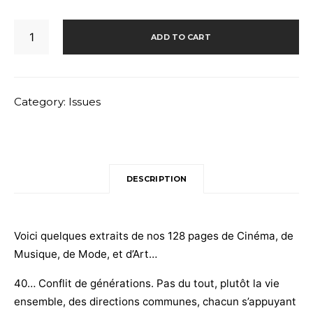
DEDICATE
ADD TO CART
40
-
Couverture
François
Category:
Issues
Civil
quantity
DESCRIPTION
Voici quelques extraits de nos 128 pages de Cinéma, de
Musique, de Mode, et d’Art…
40… Conflit de générations. Pas du tout, plutôt la vie
ensemble, des directions communes, chacun s’appuyant