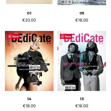
ADD TO CART
ADD TO CART
01
05
€
20.00
€
18.00
Save
Save
ADD TO CART
ADD TO CART
14
13
€
18.00
€
18.00