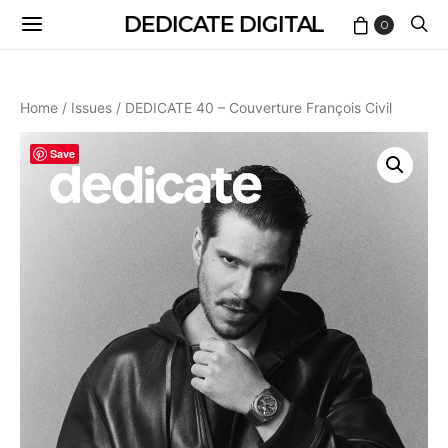
DEDICATE DIGITAL
0
Home
/
Issues
/ DEDICATE 40 – Couverture François Civil
Save