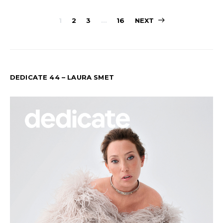
PAGINATION
1
2
3
…
16
NEXT
DES
PUBLICATION
DEDICATE 44 – LAURA SMET