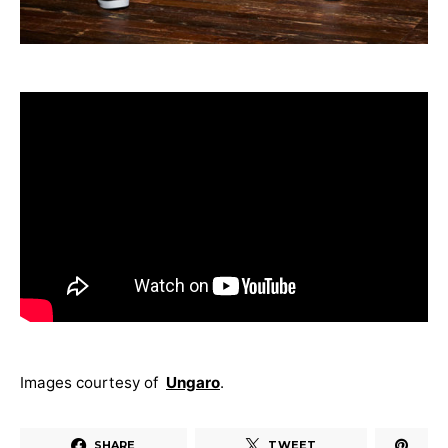
Images courtesy of
Ungaro
.
SHARE
TWEET