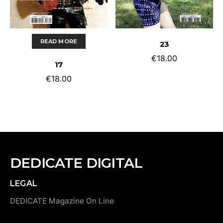
ADD TO CART
READ MORE
23
€
18.00
17
€
18.00
DEDICATE DIGITAL
LEGAL
DEDICATE Magazine On Line