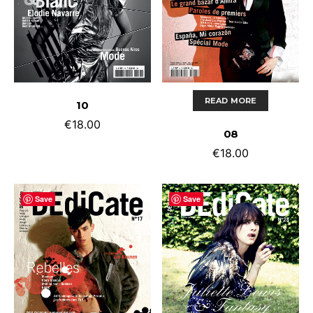
ADD TO CART
READ MORE
10
€
18.00
08
€
18.00
Save
Save