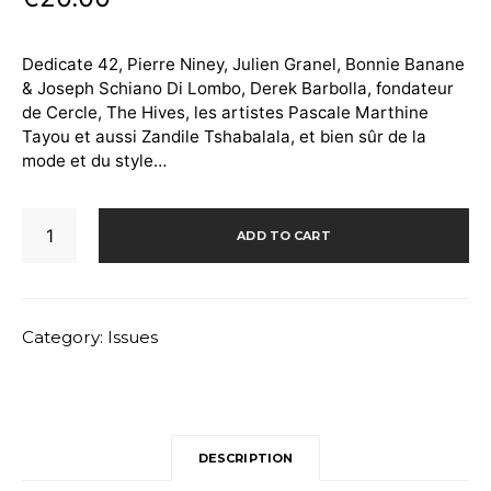
Dedicate 42, Pierre Niney, Julien Granel, Bonnie Banane
& Joseph Schiano Di Lombo, Derek Barbolla, fondateur
de Cercle, The Hives, les artistes Pascale Marthine
Tayou et aussi Zandile Tshabalala, et bien sûr de la
mode et du style…
DEDICATE
ADD TO CART
42
-
Couverture
Pierre
Category:
Issues
Niney
Couleur
quantity
DESCRIPTION