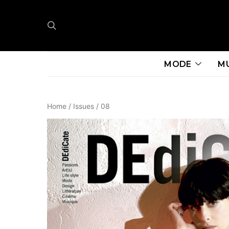
MODE
M
Home
/
Issues
/ 08