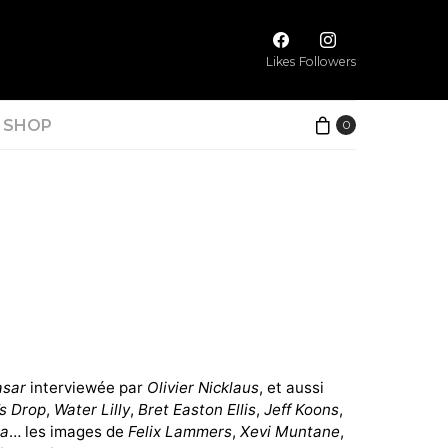
Likes
Followers
SHOP
0
asar
interviewée par
Olivier Nicklaus
, et aussi
’s Drop
,
Water Lilly
,
Bret Easton Ellis
,
Jeff Koons
,
ma
… les images de
Felix Lammers
,
Xevi Muntane
,