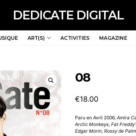
DEDICATE DIGITAL
USIQUE
ART(S)
ACTIVITIES
MAGAZINE
08
€
18.00
Paru en Avril 2006,
Amira C
Arctic Monkeys
,
Fat Freddy
Edgar Morin
,
Rossy de Pal