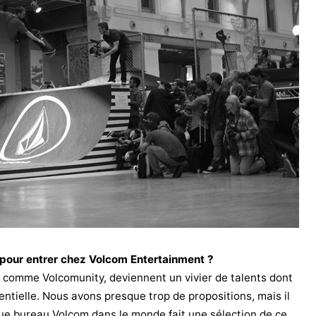
 pour entrer chez Volcom Entertainment ?
, comme Volcomunity, deviennent un vivier de talents dont
ntielle. Nous avons presque trop de propositions, mais il
ue bureau Volcom dans le monde fait une sélection de ce