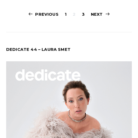
PAGINATION
PREVIOUS
1
2
3
NEXT
DES
PUBLICATION
DEDICATE 44 – LAURA SMET