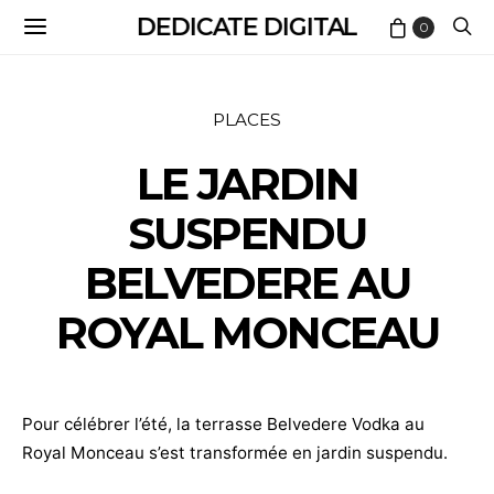
DEDICATE DIGITAL
0
PLACES
LE JARDIN
SUSPENDU
BELVEDERE AU
ROYAL MONCEAU
Pour célébrer l’été, la terrasse Belvedere Vodka au
Royal Monceau s’est transformée en jardin suspendu.