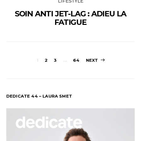
LIFESTYLE
SOIN ANTI JET-LAG : ADIEU LA
FATIGUE
PAGINATION
1
2
3
…
64
NEXT
DES
PUBLICATION
DEDICATE 44 – LAURA SMET