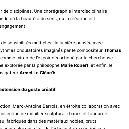
r de disciplines. Une chorégraphie interdisciplinaire
onde où la beauté a du sens, où la création est
t engagement.
e de sensibilités multiples : la lumière pensée avec
 rythmes ondulatoires imaginés par le compositeur
Thomas
 comme miroir de l’espoir décortiqué par la chercheuse
sme explorée par la philosophe
Marie Robert
, et enfin, le
navigateur
Armel Le Cléac’h
.
’extension du geste créatif
lfaction. Marc-Antoine Barrois, en étroite collaboration avec
collection de mobilier sculptural : bancs et tabourets
eau, fabriqués dans des matériaux nobles, bruts,
 pour celui qui a fait de l’artisanat d’exception son