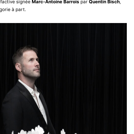
olfactive signée
Marc-Antoine Barrois
par
Quentin Bisch
,
orie à part.