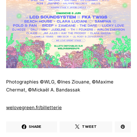
Photographies ©WLG, ©Ines Ziouane, ©Maxime
Chermat, ©Mickaël A. Bandassak
welovegreen.fr/billetterie
SHARE
TWEET