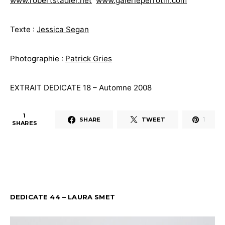
www.robertstadler.net
www.galerieperrotin.com
Texte :
Jessica Segan
Photographie :
Patrick Gries
EXTRAIT DEDICATE 18 – Automne 2008
1
1
SHARE
TWEET
SHARES
DEDICATE 44 – LAURA SMET