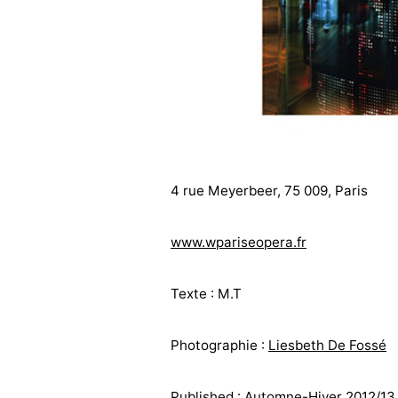
4 rue Meyerbeer, 75 009, Paris
www.wpariseopera.fr
Texte : M.T
Photographie :
Liesbeth De Fossé
Published : Automne-Hiver 2012/1