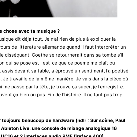
e chose avec ta musique ?
ique dit déjà tout. Je n’ai rien de plus à expliquer la
urs de littérature allemande quand il faut interpréter un
e disséquant. Goethe se retournerait dans sa tombe s’il
ion qui se pose est : est-ce que ce poème me plaît ou
 assis devant sa table, a éprouvé un sentiment, l’a poétisé.
is. Je travaille de la même manière. Je vais dans la pièce où
i me passe par la tête, je trouve ça super, je l’enregistre.
uvent ça bien ou pas. Fin de l’histoire. Il ne faut pas trop
ser toujours beaucoup de hardware (ndlr : Sur scène, Paul
r Ableton Live, une console de mixage analogique 16
n UC16 et 2 interfaces audio RME fireface 400)