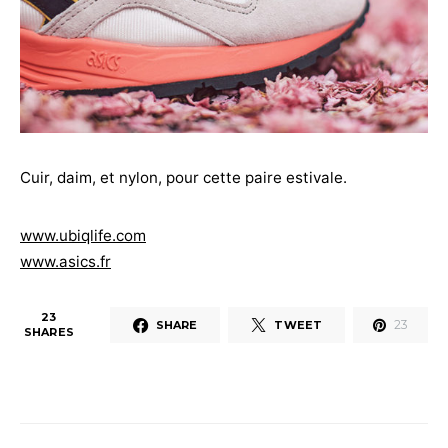
Cuir, daim, et nylon, pour cette paire estivale.
www.ubiqlife.com
www.asics.fr
23
23
SHARE
TWEET
SHARES