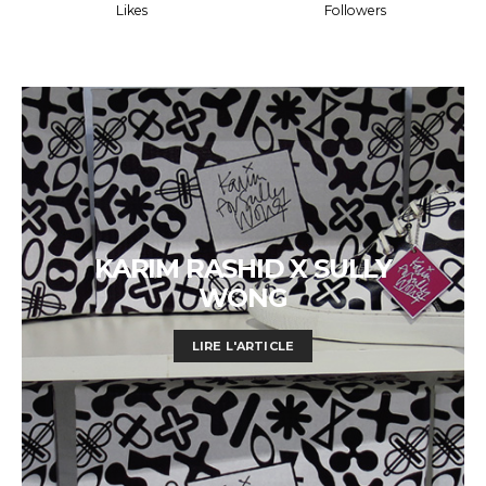
Likes
Followers
KARIM RASHID X SULLY
WONG
LIRE L'ARTICLE