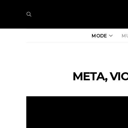
MODE
M
META, VI