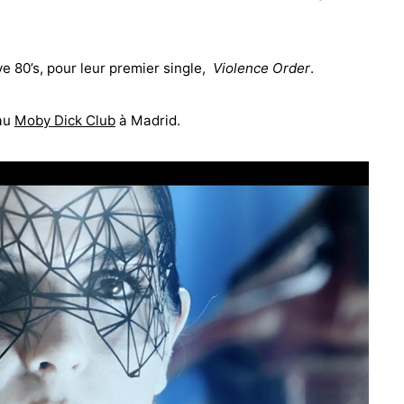
e 80’s, pour leur premier single,
Violence Order
.
 au
Moby Dick Club
à Madrid.