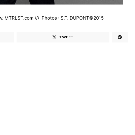
. MTRLST.com /// Photos : S.T. DUPONT©2015
TWEET