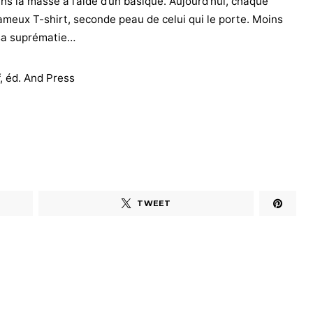
ns la masse à l’aide d’un basique. Aujourd’hui, chaque
ameux T-shirt, seconde peau de celui qui le porte. Moins
r sa suprématie…
f, éd. And Press
TWEET