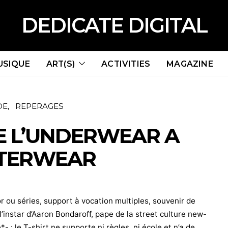
DEDICATE DIGITAL
USIQUE
ART(S)
ACTIVITIES
MAGAZINE
DE
REPERAGES
DE L’UNDERWEAR A
UTERWEAR
r ou séries, support à vocation multiples, souvenir de
instar d’Aaron Bondaroff, pape de la street culture new-
- : le T-shirt ne supporte ni règles, ni école et n’a de