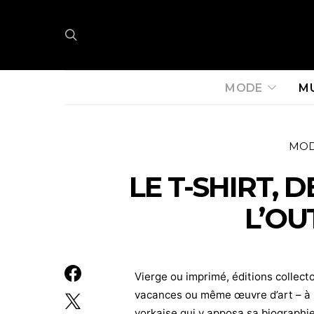
MODE
M
MO
LE T-SHIRT, 
L’O
Vierge ou imprimé, éditions collecto
vacances ou même œuvre d’art – à l’
yorkaise qui y apposa sa biographie*