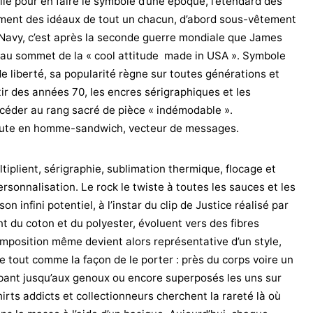
le pour en faire le symbole d’une époque, l’étendard des
ent des idéaux de tout un chacun, d’abord sous-vêtement
S Navy, c’est après la seconde guerre mondiale que James
 au sommet de la « cool attitude made in USA ». Symbole
e liberté, sa popularité règne sur toutes générations et
ir des années 70, les encres sérigraphiques et les
ccéder au rang sacré de pièce « indémodable ».
ute en homme-sandwich, vecteur de messages.
iplient, sérigraphie, sublimation thermique, flocage et
rsonnalisation. Le rock le twiste à toutes les sauces et les
n infini potentiel, à l’instar du clip de Justice réalisé par
 du coton et du polyester, évoluent vers des fibres
mposition même devient alors représentative d’un style,
re tout comme la façon de le porter : près du corps voire un
bant jusqu’aux genoux ou encore superposés les uns sur
shirts addicts et collectionneurs cherchent la rareté là où