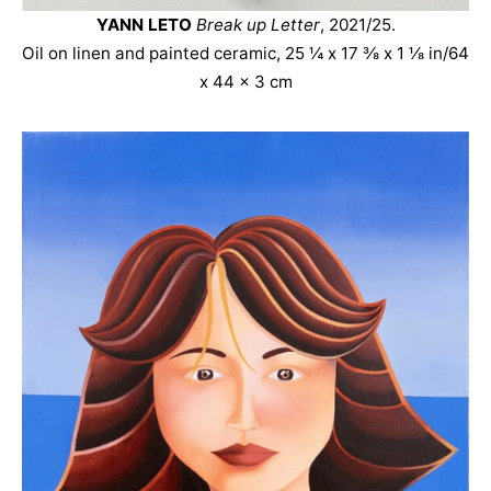
YANN LETO
Break up Letter
, 2021/25.
Oil on linen and painted ceramic, 25 ¼ x 17 ⅜ x 1 ⅛ in/64
x 44 x 3 cm