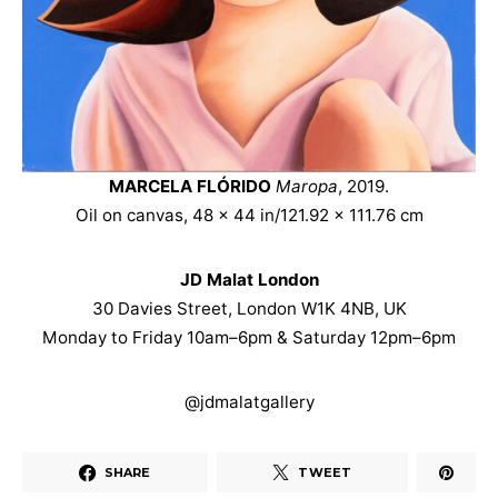
MARCELA FLÓRIDO
Maropa
, 2019.
Oil on canvas, 48 x 44 in/121.92 x 111.76 cm
JD Malat London
30 Davies Street, London W1K 4NB, UK
Monday to Friday 10am–6pm & Saturday 12pm–6pm
@jdmalatgallery
SHARE
TWEET