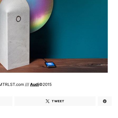
MTRLST.com ///
Audi
©2015
TWEET