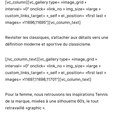
[vc_column][vc_gallery type= »image_grid »
interval= »0″ onclick= »link_no » img_size= »large »
custom_links_target= »_self » el_position= »first last »
images= »11696,11695″][vc_column_text]
Revisiter les classiques, s’attacher aux détails vers une
définition moderne et sportive du classicisme.
[/vc_column_text][vc_gallery type= »image_grid »
interval= »0″ onclick= »link_no » img_size= »large »
custom_links_target= »_self » el_position= »first last »
images= »11697,11698,11701″][vc_column_text]
Pour la femme, nous retrouvons les inspirations Tennis
de la marque, mixées à une silhouette 60’s, le tout
retravaillé «graphic ».