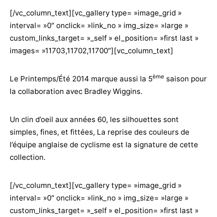
[/vc_column_text][vc_gallery type= »image_grid »
interval= »0″ onclick= »link_no » img_size= »large »
custom_links_target= »_self » el_position= »first last »
images= »11703,11702,11700″][vc_column_text]
ème
Le Printemps/Été 2014 marque aussi la 5
saison pour
la collaboration avec Bradley Wiggins.
Un clin d’oeil aux années 60, les silhouettes sont
simples, fines, et fittées, La reprise des couleurs de
l’équipe anglaise de cyclisme est la signature de cette
collection.
[/vc_column_text][vc_gallery type= »image_grid »
interval= »0″ onclick= »link_no » img_size= »large »
custom_links_target= »_self » el_position= »first last »