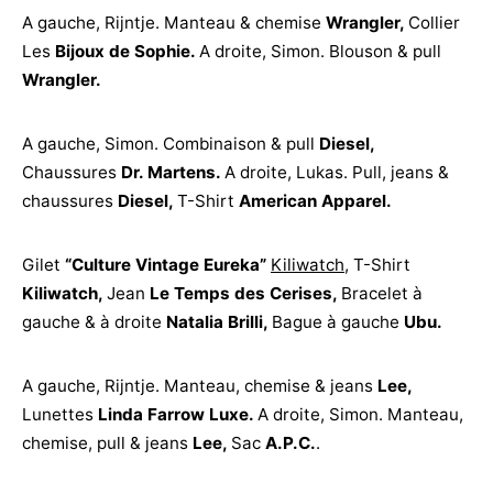
A gauche, Rijntje. Manteau & chemise
Wrangler
,
Collier
Les
Bijoux de Sophie
.
A droite, Simon. Blouson & pull
Wrangler
.
A gauche, Simon. Combinaison & pull
Diesel
,
Chaussures
Dr. Martens
.
A droite, Lukas. Pull, jeans &
chaussures
Diesel
,
T-Shirt
American Apparel
.
Gilet
“Culture Vintage Eureka”
Kiliwatch
, T-Shirt
Kiliwatch
,
Jean
Le Temps des Cerises
,
Bracelet à
gauche & à droite
Natalia Brilli,
Bague à gauche
Ubu
.
A gauche, Rijntje. Manteau, chemise & jeans
Lee
,
Lunettes
Linda Farrow Luxe
.
A droite, Simon. Manteau,
chemise, pull & jeans
Lee
,
Sac
A.P.C
.
.