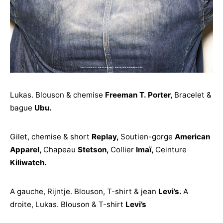
Lukas. Blouson & chemise
Freeman T. Porter
,
Bracelet &
bague
Ubu
.
Gilet, chemise & short
Replay
,
Soutien-gorge
American
Apparel
,
Chapeau
Stetson
,
Collier
Imaï
,
Ceinture
Kiliwatch
.
A gauche, Rijntje. Blouson, T-shirt & jean
Levi’s
.
A
droite, Lukas. Blouson & T-shirt
Levi’s