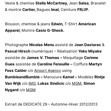
Veste & chemise
Stella McCartney
,
Jean
Salsa
, Bracelet
& montre
Cartier
,
Bagues
Imaï
,
Ceinture
FR/JP
.
Blouson, chemise & jeans
Edwin
,
T-Shirt
American
Apparel
,
Montre
Casio G-Shock
.
Photographe
Nicolas Menu
assisté de
Joan Dastarac
&
Pascal Hirsch
(numérique) – Réalisation
Yoko Miyake
assistée de
James V. Thomas –
Maquillage
Corinne
Gues
assistée de
Caroline Fenouille –
Coiffure
Martyn
Foss Calder
c/o
Airport Agency
using
BumbleandBumble
–
Manucure
Kamel –
Modèles
Rintje
Van Wijk
c/o
IMG
,
Lukas Sindicic
c/o
MGM
,
Simon
Nygard
c/o
MGM
Extrait de DEDICATE 29 – Automne-Hiver 2012/2013