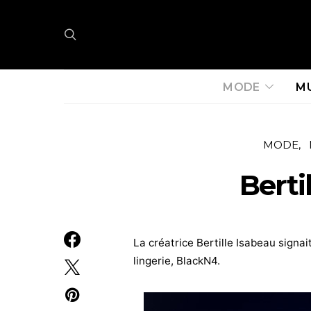
MODE
M
MODE
Berti
La créatrice Bertille Isabeau signa
lingerie, BlackN4.