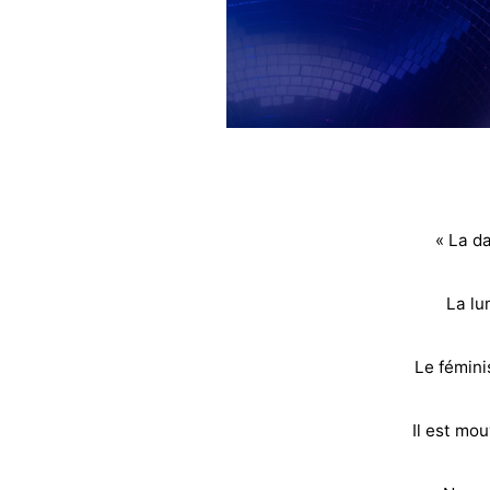
« La d
La lu
Le fémini
Il est mouv