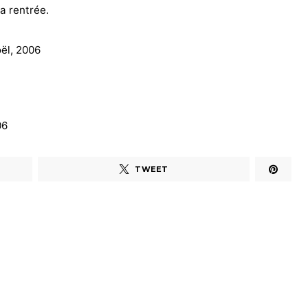
a rentrée.
ël, 2006
06
TWEET