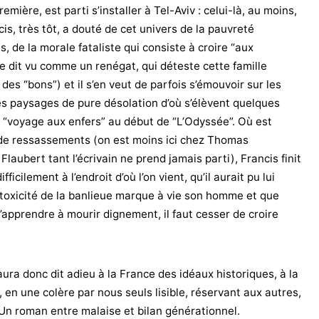
emière, est parti s’installer à Tel-Aviv : celui-là, au moins,
ncis, très tôt, a douté de cet univers de la pauvreté
, de la morale fataliste qui consiste à croire “aux
e dit vu comme un renégat, qui déteste cette famille
des “bons”) et il s’en veut de parfois s’émouvoir sur les
s paysages de pure désolation d’où s’élèvent quelques
voyage aux enfers” au début de “L’Odyssée”. Où est
e de ressassements (on est moins ici chez Thomas
laubert tant l’écrivain ne prend jamais parti), Francis finit
icilement à l’endroit d’où l’on vient, qu’il aurait pu lui
 toxicité de la banlieue marque à vie son homme et que
’apprendre à mourir dignement, il faut cesser de croire
ura donc dit adieu à la France des idéaux historiques, à la
 en une colère par nous seuls lisible, réservant aux autres,
e. Un roman entre malaise et bilan générationnel.