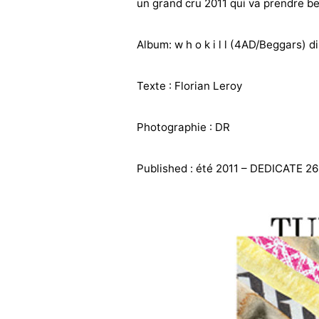
un grand cru 2011 qui va prendre b
Album: w h o k i l l (4AD/Beggars) d
Texte : Florian Leroy
Photographie : DR
Published : été 2011 – DEDICATE 26