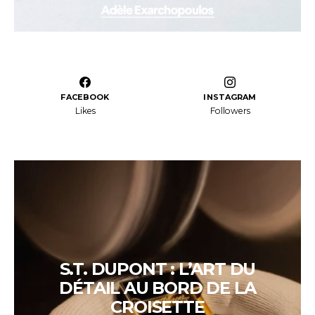
FACEBOOK
INSTAGRAM
Likes
Followers
S.T. DUPONT : L’ART DU
DÉTAIL AU BORD DE LA
CROISETTE