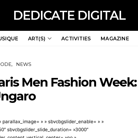
DEDICATE DIGITAL
USIQUE
ART(S)
ACTIVITIES
MAGAZINE
ODE
NEWS
aris Men Fashion Week:
ngaro
 » parallax_image= » » sbvcbgslider_enable= » »
0″ sbvcbgslider_slide_duration= »3000″
der_content_vertical_center= »no »