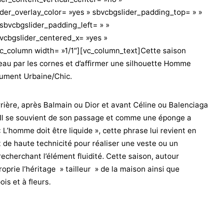
ider_overlay_color= »yes » sbvcbgslider_padding_top= » »
sbvcbgslider_padding_left= » »
vcbgslider_centered_x= »yes »
vc_column width= »1/1″][vc_column_text]Cette saison
eau par les cornes et d’affirmer une silhouette Homme
lument Urbaine/Chic.
rière, après Balmain ou Dior et avant Céline ou Balenciaga
. Il se souvient de son passage et comme une éponge a
 L’homme doit être liquide », cette phrase lui revient en
t de haute technicité pour réaliser une veste ou un
recherchant l’élément fluidité. Cette saison, autour
roprie l’héritage » tailleur » de la maison ainsi que
is et à fleurs.