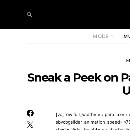
MODE
M
M
Sneak a Peek on P
U
[vc_row full_width= » » parallax= »
sbvcbgslider_animation_speed= »75
sbvcbgslider_height= » » sbvcbgsli