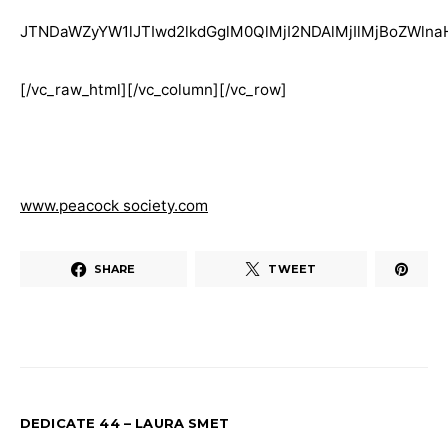
JTNDaWZyYW1lJTIwd2lkdGglM0QlMjI2NDAlMjIlMjBoZWl
[/vc_raw_html][/vc_column][/vc_row]
www.peacock society.com
SHARE
TWEET
DEDICATE 44 – LAURA SMET