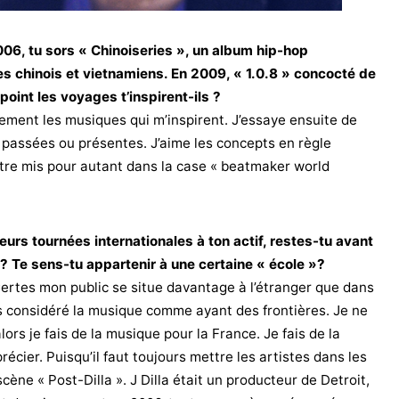
6, tu sors « Chinoiseries », un album hip-hop
les chinois et vietnamiens. En 2009, « 1.0.8 » concocté de
oint les voyages t’inspirent-ils ?
ement les musiques qui m’inspirent. J’essaye ensuite de
 passées ou présentes. J’aime les concepts en règle
être mis pour autant dans la case « beatmaker world
eurs tournées internationales à ton actif, restes-tu avant
? Te sens-tu appartenir à une certaine « école »?
. Certes mon public se situe davantage à l’étranger que dans
is considéré la musique comme ayant des frontières. Je ne
alors je fais de la musique pour la France. Je fais de la
cier. Puisqu’il faut toujours mettre les artistes dans les
cène « Post-Dilla ». J Dilla était un producteur de Detroit,