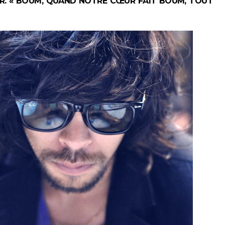
ER. « BOUM, QUAND NOTRE CŒUR FAIT BOUM, TOUT