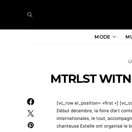
MODE
M
U
MTRLST WITN
[vc_row el_position= »first »] [vc_c
Début décembre, la foire d’art cont
internationales, le tout, accompag
chanteuse Estelle ont organisé le b