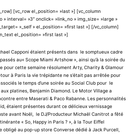
c_row] [vc_row el_position= »last »] [vc_column
o » interval= »3″ onclick= »link_no » img_size= »large »
rget= »_self » el_position= »first last »] [/vc_column]
_text el_position= »first last »]
ichael Capponi étaient présents dans le somptueux cadre
assés au« Scope Miami Artshow », ainsi qu’à la soirée du
te pour cette semaine résolument Arty, Charity & Glamour
tour à Paris la vie trépidante ne s’était pas arrêtée pour
ssociés le temps d’une soirée au Social Club pour le
aux platines, Benjamin Diamond. Le Motor Village a
rencontre entre Maserati & Paco Rabanne. Les personnalités
id, étaient présentes durant ce délicieux vernissage
uste avant Noël, le DJ/Producteur Michaël Canitrot a fêté
inérante « So, Happy in Paris ? », à la Tour Eiffel
 obligé au pop-up store Converse dédié à Jack Purcell,