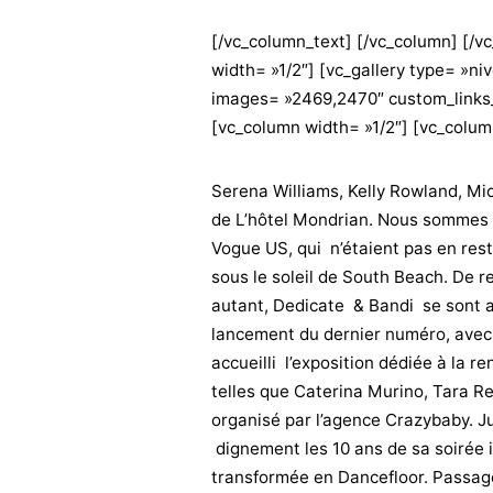
[/vc_column_text] [/vc_column] [/v
width= »1/2″] [vc_gallery type= »niv
images= »2469,2470″ custom_links_ta
[vc_column width= »1/2″] [vc_column
Serena Williams, Kelly Rowland, M
de L’hôtel Mondrian. Nous sommes p
Vogue US, qui n’étaient pas en res
sous le soleil de South Beach. De re
autant, Dedicate & Bandi se sont a
lancement du dernier numéro, avec 
accueilli l’exposition dédiée à la 
telles que Caterina Murino, Tara Re
organisé par l’agence Crazybaby. J
dignement les 10 ans de sa soirée it
transformée en Dancefloor. Passage