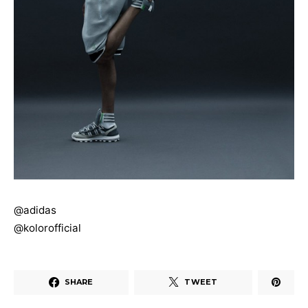
@adidas
@kolorofficial
SHARE
TWEET