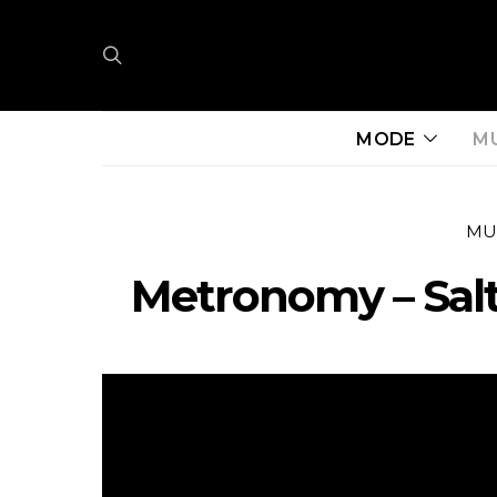
MODE
M
MU
Metronomy – Sal