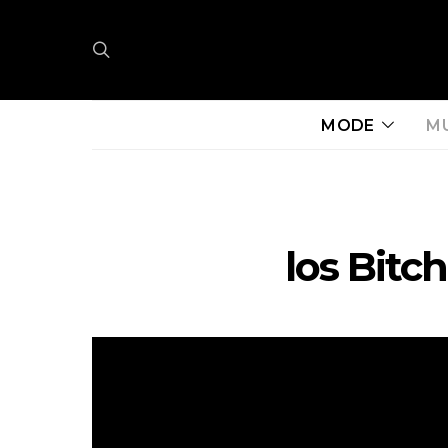
MODE
M
los Bitc