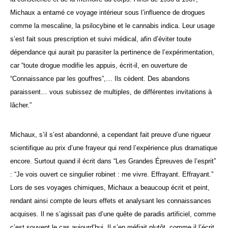
Michaux a entamé ce voyage intérieur sous l’influence de drogues
comme la mescaline, la psilocybine et le cannabis indica. Leur usage
s’est fait sous prescription et suivi médical, afin d’éviter toute
dépendance qui aurait pu parasiter la pertinence de l’expérimentation,
car “toute drogue modifie les appuis, écrit-il, en ouverture de
“Connaissance par les gouffres”,… Ils cèdent. Des abandons
paraissent… vous subissez de multiples, de différentes invitations à
lâcher.”
Michaux, s’il s’est abandonné, a cependant fait preuve d’une rigueur
scientifique au prix d’une frayeur qui rend l’expérience plus dramatique
encore. Surtout quand il écrit dans “Les Grandes Épreuves de l’esprit”
: “Je vois ouvert ce singulier robinet : me vivre. Effrayant. Effrayant.”
Lors de ses voyages chimiques, Michaux a beaucoup écrit et peint,
rendant ainsi compte de leurs effets et analysant les connaissances
acquises. Il ne s’agissait pas d’une quête de paradis artificiel, comme
c’est souvent le cas aujourd’hui. Il s’en méfiait plutôt, comme il l’écrit