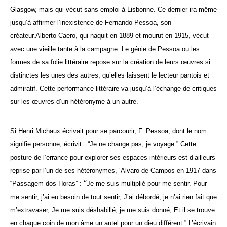
Glasgow, mais qui vécut sans emploi à Lisbonne. Ce dernier ira même
jusqu’à affirmer l’inexistence de Fernando Pessoa, son
créateur.
Alberto Caero, qui naquit en 1889 et mourut en 1915, vécut
avec une vieille tante à la campagne. Le génie de Pessoa ou les
formes de sa folie littéraire repose sur la création de leurs œuvres si
distinctes les unes des autres, qu’elles laissent le lecteur pantois et
admiratif. Cette performance littéraire va jusqu’à l’échange de critiques
sur les œuvres d’un hétéronyme à un autre.
Si Henri Michaux écrivait pour se parcourir, F. Pessoa, dont le nom
signifie personne, écrivit : “Je ne change pas, je voyage.” Cette
posture de l’errance pour explorer ses espaces intérieurs est d’ailleurs
reprise par l’un de ses hétéronymes, ‘Alvaro de Campos en 1917 dans
“
“Passagem dos Horas” :
Je me suis multiplié pour me sentir. Pour
me sentir, j’ai eu besoin de tout sentir, J’ai débordé, je n’ai rien fait que
m’extravaser, Je me suis déshabillé, je me suis donné, Et il se trouve
en chaque coin de mon âme un autel pour un dieu différent.”
L’écrivain