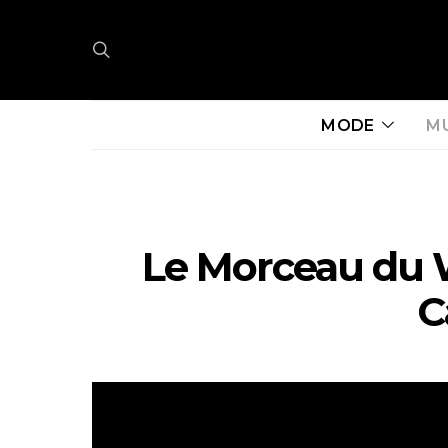
MODE
M
Le Morceau du W
C