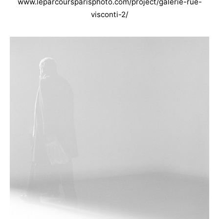
www.leparcoursparisphoto.com/project/galerie-rue-
visconti-2/