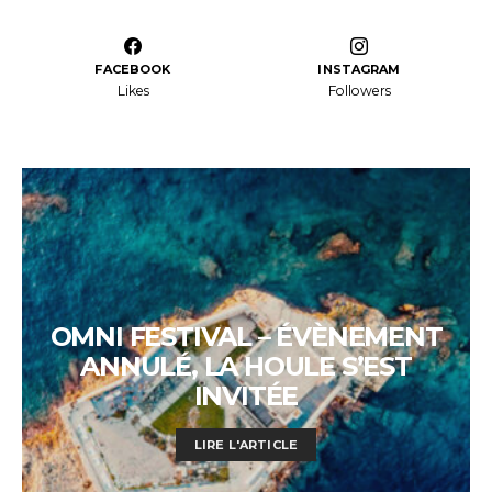
FACEBOOK
INSTAGRAM
Likes
Followers
OMNI FESTIVAL – ÉVÈNEMENT
ANNULÉ, LA HOULE S’EST
INVITÉE
LIRE L'ARTICLE