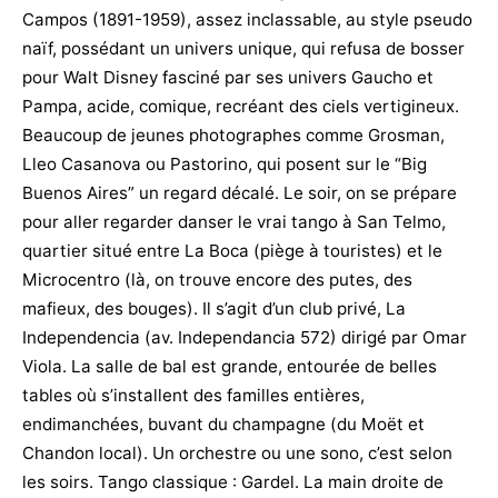
Campos (1891-1959), assez inclassable, au style pseudo
naïf, possédant un univers unique, qui refusa de bosser
pour Walt Disney fasciné par ses univers Gaucho et
Pampa, acide, comique, recréant des ciels vertigineux.
Beaucoup de jeunes photographes comme Grosman,
Lleo Casanova ou Pastorino, qui posent sur le “Big
Buenos Aires” un regard décalé. Le soir, on se prépare
pour aller regarder danser le vrai tango à San Telmo,
quartier situé entre La Boca (piège à touristes) et le
Microcentro (là, on trouve encore des putes, des
mafieux, des bouges). Il s’agit d’un club privé, La
Independencia (av. Independancia 572) dirigé par Omar
Viola. La salle de bal est grande, entourée de belles
tables où s’installent des familles entières,
endimanchées, buvant du champagne (du Moët et
Chandon local). Un orchestre ou une sono, c’est selon
les soirs. Tango classique : Gardel. La main droite de