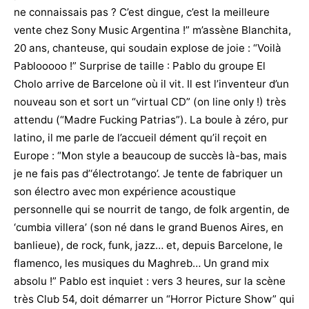
ne connaissais pas ? C’est dingue, c’est la meilleure
vente chez Sony Music Argentina !” m’assène Blanchita,
20 ans, chanteuse, qui soudain explose de joie : “Voilà
Pablooooo !” Surprise de taille : Pablo du groupe El
Cholo arrive de Barcelone où il vit. Il est l’inventeur d’un
nouveau son et sort un “virtual CD” (on line only !) très
attendu (“Madre Fucking Patrias”). La boule à zéro, pur
latino, il me parle de l’accueil dément qu’il reçoit en
Europe : “Mon style a beaucoup de succès là-bas, mais
je ne fais pas d’‘électrotango’. Je tente de fabriquer un
son électro avec mon expérience acoustique
personnelle qui se nourrit de tango, de folk argentin, de
‘cumbia villera’ (son né dans le grand Buenos Aires, en
banlieue), de rock, funk, jazz… et, depuis Barcelone, le
flamenco, les musiques du Maghreb… Un grand mix
absolu !” Pablo est inquiet : vers 3 heures, sur la scène
très Club 54, doit démarrer un “Horror Picture Show” qui