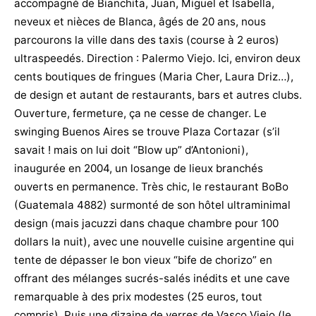
accompagné de Bianchita, Juan, Miguel et Isabella,
neveux et nièces de Blanca, âgés de 20 ans, nous
parcourons la ville dans des taxis (course à 2 euros)
ultraspeedés. Direction : Palermo Viejo. Ici, environ deux
cents boutiques de fringues (Maria Cher, Laura Driz…),
de design et autant de restaurants, bars et autres clubs.
Ouverture, fermeture, ça ne cesse de changer. Le
swinging Buenos Aires se trouve Plaza Cortazar (s’il
savait ! mais on lui doit “Blow up” d’Antonioni),
inaugurée en 2004, un losange de lieux branchés
ouverts en permanence. Très chic, le restaurant BoBo
(Guatemala 4882) surmonté de son hôtel ultraminimal
design (mais jacuzzi dans chaque chambre pour 100
dollars la nuit), avec une nouvelle cuisine argentine qui
tente de dépasser le bon vieux “bife de chorizo” en
offrant des mélanges sucrés-salés inédits et une cave
remarquable à des prix modestes (25 euros, tout
compris). Puis une dizaine de verres de Vasco Viejo (le