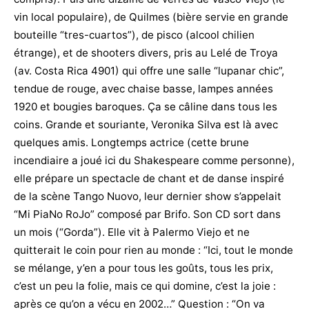
vin local populaire), de Quilmes (bière servie en grande
bouteille “tres-cuartos”), de pisco (alcool chilien
étrange), et de shooters divers, pris au Lelé de Troya
(av. Costa Rica 4901) qui offre une salle “lupanar chic”,
tendue de rouge, avec chaise basse, lampes années
1920 et bougies baroques. Ça se câline dans tous les
coins. Grande et souriante, Veronika Silva est là avec
quelques amis. Longtemps actrice (cette brune
incendiaire a joué ici du Shakespeare comme personne),
elle prépare un spectacle de chant et de danse inspiré
de la scène Tango Nuovo, leur dernier show s’appelait
“Mi PiaNo RoJo” composé par Brifo. Son CD sort dans
un mois (“Gorda”). Elle vit à Palermo Viejo et ne
quitterait le coin pour rien au monde : “Ici, tout le monde
se mélange, y’en a pour tous les goûts, tous les prix,
c’est un peu la folie, mais ce qui domine, c’est la joie :
après ce qu’on a vécu en 2002…” Question : “On va