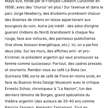
Mayo 829, fondé par le Français Célestin Curutchet en
1858), avec des “churos” en plus ! Sur l’avenue et dans le
parc Jorge Newberry, des étudiants promènent chacun
des dizaines de chiens en laisse appartenant aux
bourgeois du coin. Autre job inédit : des ados d’origine
guarani (indiens du Nord) brandissent à chaque feu
rouge, face aux voitures, des panneaux publicitaires
(live show, boisson énergétique, etc.). Ici, on a parfois
deux jobs. Sur les murs, des affiches anti- et pro-
Kirchner, le président argentin qui veut promouvoir sa
femme comme successeur. Partout, des cadres pressés
et souriants. Rendez-vous au café La Biela (av.
Quintana 596, sorte de café de Flore en moins snob, en
face du Buenos Aires Design Museum) avec le critique
Ernesto Schoo, chroniqueur à “La Nacion”, l’un des
derniers témoins de Borges, grand spécialiste du
théâtre argentin (des auteurs de 30-40 ans comme
Patricia Zangaro, Alejandro Tantanian). Tout en