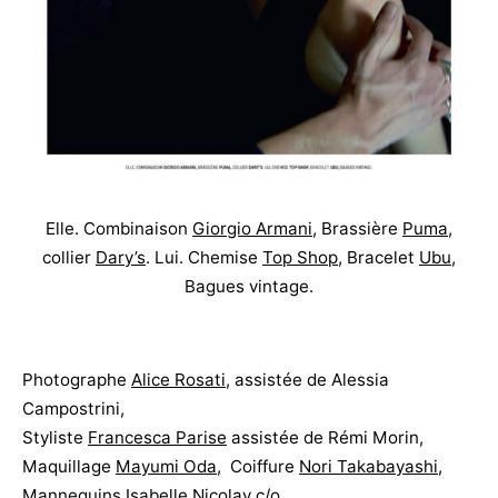
Elle. Combinaison
Giorgio Armani
, Brassière
Puma
,
collier
Dary’s
. Lui. Chemise
Top Shop
, Bracelet
Ubu
,
Bagues vintage.
Photographe
Alice Rosati
,
assistée de Alessia
Campostrini,
Styliste
Francesca Parise
assistée de Rémi Morin,
Maquillage
Mayumi Oda
, Coiffure
Nori Takabayashi
,
Mannequins
Isabelle Nicolay
c/o