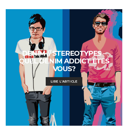
DENIM // STEREOTYPES –
QUEL DENIM ADDICT ETES
VOUS?
LIRE L'ARTICLE