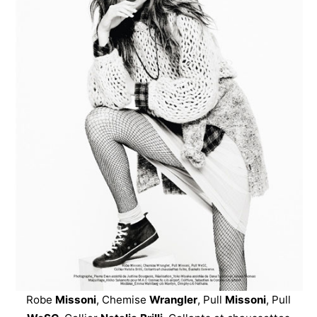
Robe
Missoni
, Chemise
Wrangler
, Pull
Missoni
, Pull