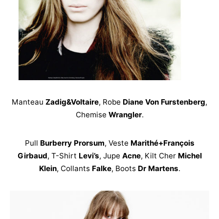
Manteau
Zadig&Voltaire
, Robe
Diane Von Furstenberg
,
Chemise
Wrangler
.
Pull
Burberry Prorsum
, Veste
Marithé+François
Girbaud
, T-Shirt
Levi’s
, Jupe
Acne
, Kilt Cher
Michel
Klein
, Collants
Falke
, Boots
Dr Martens
.