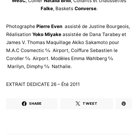
WeSC
, Collier
Natalia Brilli
, Collants et chaussettes
Falke
, Baskets
Converse
.
Photographe
Pierre Even
assisté de Justine Bourgeois,
Réalisation
Yoko Miyake
assistée de Dana Tarabey et
James V. Thomas Maquillage Akiko Sakamoto pour
M.A.C Cosmectic ℅ Airport, Coiffure Sebastien le
Coroller ℅ Airport. Modèles Emma Wahlberg ℅
Marilyn, Dimphy ℅ Nathalie.
EXTRAIT DEDICATE 26 – Été 2011
SHARE
TWEET