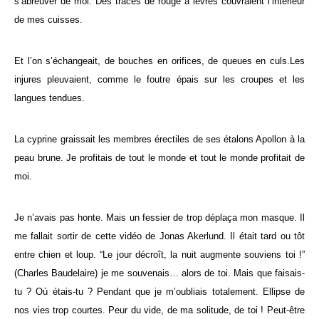
s’abreuver de moi. Des traces de rouge à lèvres couvraient l’intérieur
de mes cuisses.
Et l’on s’échangeait, de bouches en orifices, de queues en culs.Les
injures pleuvaient, comme le foutre épais sur les croupes et les
langues tendues.
La cyprine graissait les membres érectiles de ses étalons Apollon à la
peau brune. Je profitais de tout le monde et tout le monde profitait de
moi.
Je n’avais pas honte. Mais un fessier de trop déplaça mon masque. Il
me fallait sortir de cette vidéo de Jonas Akerlund. Il était tard ou tôt
entre chien et loup. “Le jour décroît, la nuit augmente souviens toi !”
(Charles Baudelaire) je me souvenais… alors de toi. Mais que faisais-
tu ? Où étais-tu ? Pendant que je m’oubliais totalement. Ellipse de
nos vies trop courtes. Peur du vide, de ma solitude, de toi ! Peut-être