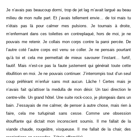
Je n’avais pas beaucoup dormi, trop de jet lag m’avait largué au beau
milieu de mon nulle part. Et j’avais tellement envie… de toi mais tu
n’étais pas là pour calmer mes pulsions. Je tournais à droite,
m’enfermant dans ces toilettes en contreplaqué, hors de moi, je ne
pouvais me retenir. Je collais mon corps contre la paroi percée. De
l’autre coté l’autre corps est venu se coller. Je ne pensais pourtant
qu’à toi et cela me permettait de mieux savourer l’instant… furtif,
fautif. Mais n’est-ce pas la faute justement qui générait toute cette
ébullition en moi. Je ne pouvais continuer. J’interrompis tout d’un seul
coup préférant m’enfuir sans mot aucun. Lâche ! Certes mais je
n’avais fait qu’attiser la medulla de mon désir. Un taxi direction le
centre-ville. Un grand hôtel. Une suite rock-coco, je plongeais dans un
bain. J’essayais de me calmer, de penser à autre chose, mais rien à
faire, cela me turlupinait sans cesse. Comme une obsession
étouffante qui dictait mon inconscient soumis. Il me fallait de la
viande chaude, rougeâtre, visqueuse. Il me fallait de la chair, des