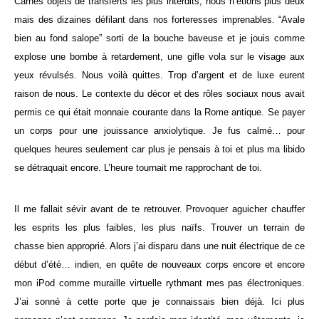
Carnes objets de transferts les plus interdits, nous n’étions plus deux
mais des dizaines défilant dans nos forteresses imprenables. “Avale
bien au fond salope” sorti de la bouche baveuse et je jouis comme
explose une bombe à retardement, une gifle vola sur le visage aux
yeux révulsés. Nous voilà quittes. Trop d’argent et de luxe eurent
raison de nous. Le contexte du décor et des rôles sociaux nous avait
permis ce qui était monnaie courante dans la Rome antique. Se payer
un corps pour une jouissance anxiolytique. Je fus calmé… pour
quelques heures seulement car plus je pensais à toi et plus ma libido
se détraquait encore. L’heure tournait me rapprochant de toi.
Il me fallait sévir avant de te retrouver. Provoquer aguicher chauffer
les esprits les plus faibles, les plus naïfs. Trouver un terrain de
chasse bien approprié. Alors j’ai disparu dans une nuit électrique de ce
début d’été… indien, en quête de nouveaux corps encore et encore
mon iPod comme muraille virtuelle rythmant mes pas électroniques.
J’ai sonné à cette porte que je connaissais bien déjà. Ici plus