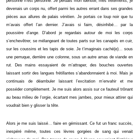
personne n’est personne. Je perdais mon identité, mes vêtements, je
devenais un corps nu, offert parmi les autres errant dans ses grandes
pièces aux allures de palais vénitien. Je portais ce loup noir que tu
m’avais offert l’an dernier. J’avais si faim, désinhibé… par la
poussière d’ange. D’abord je regardais autour de moi les corps
s’enchevêtrer, se mélangeant de toutes parts sur les canapés en cuir,
sur les coussins et les tapis de soie. Je t’imaginais caché(e)… sous
une perruque, derrière une colonne, sous un autre amas de viande en
rut. Des mains essayaient de m’attraper, des bouches ouvertes
laissant sortir des langues frétillantes s’abandonnaient à moi. Mais je
continuais de déambuler laissant l’excitation m’envahir et me
posséder complètement. Je me suis alors assis sur ce fauteuil trônant
au beau milieu de l’orgie, écartant mes jambes, pour mieux attirer qui
voudrait bien y glisser la tête.
Alors je me suis laissé… faire en gémissant. Ce fut un franc succès,
inespéré même, toutes ces lèvres gorgées de sang qui venait