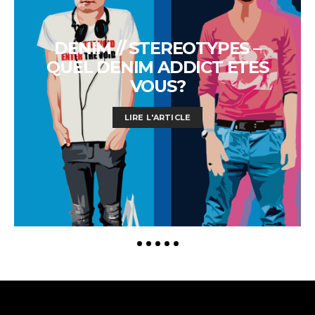
DENIM // STEREOTYPES –
QUEL DENIM ADDICT ETES
VOUS?
LIRE L'ARTICLE