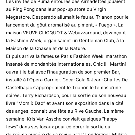
Les invités de Puma entourés des Airnadettes jouaient
au Ping Pong dans leur pop-up store du Virgin
Megastore. Desperado allumait le feu au Trianon pour le
lancement du gôut aromatisé au piment, « Fuego ». La
maison VEUVE CLICQUOT & Webuzzaround, devançant
la Fashion Week, organisaient un Gentleman Club, à la
Maison de la Chasse et de la Nature.
Et puis arriva la fameuse Paris Fashion Week, marathon
insensé de mondanités internationales. Chic !!! Martini
ouvrait le bal avec l’inauguration de son premier Bar,
installé à l’Opéra Garnier. Coca-Cola & Jean-Charles De
Castelbajac s’appropriaient le Trianon le temps d’une
soirée. Terry Richardson, pour la sortie de son nouveau
livre “Mom & Dad” et avant son exposition dans la cité
des anges, donnait une fête au Rive Gauche. La même
semaine, Kris Van Assche conviait quelques “happy
fews” dans ses locaux pour célébrer la sortie du
deuxième numéro de sa revue arty : Londerzeel. Mykita