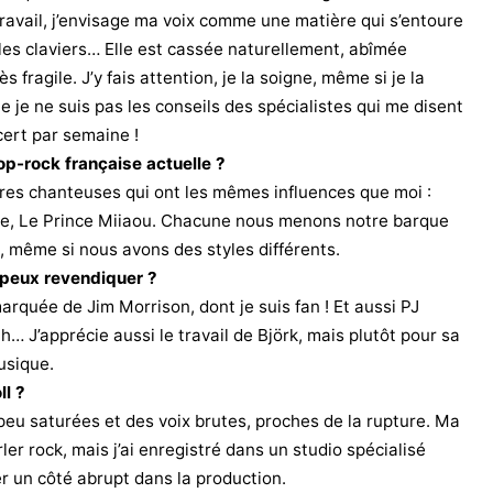
travail, j’envisage ma voix comme une matière qui s’entoure
les claviers… Elle est cassée naturellement, abîmée
 fragile. J’y fais attention, je la soigne, même si je la
 je ne suis pas les conseils des spécialistes qui me disent
ert par semaine !
op-rock française actuelle ?
res chanteuses qui ont les mêmes influences que moi :
le, Le Prince Miiaou. Chacune nous menons notre barque
t, même si nous avons des styles différents.
 peux revendiquer ?
marquée de Jim Morrison, dont je suis fan ! Et aussi PJ
… J’apprécie aussi le travail de Björk, mais plutôt pour sa
usique.
ll ?
n peu saturées et des voix brutes, proches de la rupture. Ma
er rock, mais j’ai enregistré dans un studio spécialisé
er un côté abrupt dans la production.