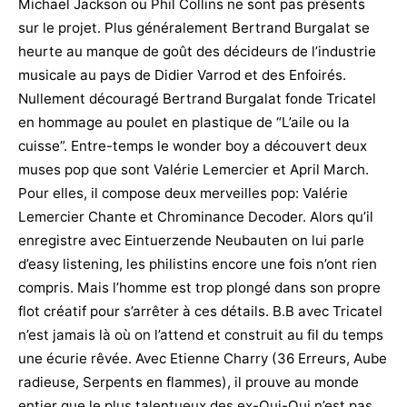
Michael Jackson ou Phil Collins ne sont pas présents
sur le projet. Plus généralement Bertrand Burgalat se
heurte au manque de goût des décideurs de l’industrie
musicale au pays de Didier Varrod et des Enfoirés.
Nullement découragé Bertrand Burgalat fonde Tricatel
en hommage au poulet en plastique de “L’aile ou la
cuisse”. Entre-temps le wonder boy a découvert deux
muses pop que sont Valérie Lemercier et April March.
Pour elles, il compose deux merveilles pop: Valérie
Lemercier Chante et Chrominance Decoder. Alors qu’il
enregistre avec Eintuerzende Neubauten on lui parle
d’easy listening, les philistins encore une fois n’ont rien
compris. Mais l’homme est trop plongé dans son propre
flot créatif pour s’arrêter à ces détails. B.B avec Tricatel
n’est jamais là où on l’attend et construit au fil du temps
une écurie rêvée. Avec Etienne Charry (36 Erreurs, Aube
radieuse, Serpents en flammes), il prouve au monde
entier que le plus talentueux des ex-Oui-Oui n’est pas