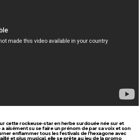
pour cette rockeuse-star en herbe surdouée née sur et
lle a aisément su se faire un prénom de par sa voix et son
urner enflammer tous les festivals de l’hexagone avec
llé et plus musical, elle se prête au jeu de la promo